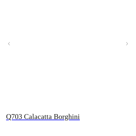
Q703 Calacatta Borghini
Q