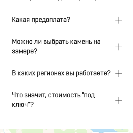
Офисные столы из камня
Столы для переговорной
Какая предоплата?
Другое
Стеновые панели
Можно ли выбрать камень на
Подоконники
замере?
Ступени для лестниц
Портал для камина
Мойки из камня
В каких регионах вы работаете?
О компании
Что значит, стоимость "под
Каталог камня
ключ"?
Прайс-лист
Вакансии
Наши работы