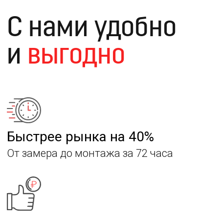
Ступени из
искусственного
камня
Ступени из искусственного камня для
лестниц - это не только красиво, но и
долговечно. В нашем каталоге представлены
лестницы и ступени с имитацией под
мрамор, гранит, оникс, травертин и другие
натуральные породы камня. Ступени из
искусственного камня, в отличие от
деревянных, являются более надежным
вариантом по выгодной цене. Они не боятся
влаги, высоких температур и механических
воздействий. Искусственный камень
практичнее натурального, будет служить Вам
долгие годы, не потеряет свой вид и не
испортится.