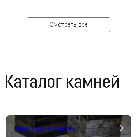
С нами удобно
и
выгодно
Быстрее рынка на 40%
От замера до монтажа за 72 часа
Кварцевый камень