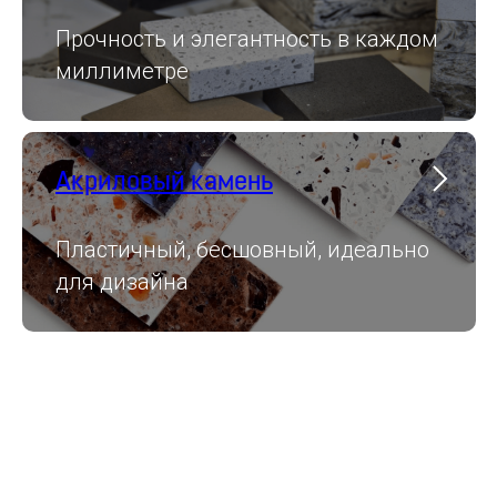
Работаем "под ключ" с 2014
года
Прочность и элегантность в каждом
Собственное производство и
миллиметре
монтажные бригады — полный
контроль качества
Акриловый камень
Каталог размером с бутик
Пластичный, бесшовный, идеально
1000+ вариантов
кварца и акрила —
для дизайна
подберем идеал за 5
минут
Волшебники по камню
Самые смелые дизайнерские
идеи превращаем в реальность