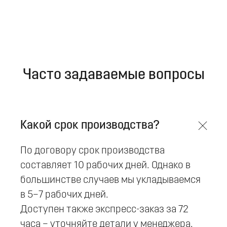
Кухонная зона
Столешницы для кухни
Столешницы для острова
Барная стойка
Кухонные столы из камня
Часто задаваемые вопросы
Ванная комната
Столешницы ванной комнаты
Какой срок производства?
Душевой поддон
По договору срок производства
Подиум
составляет 10 рабочих дней. Однако в
Полки
большинстве случаев мы укладываемся
в 5–7 рабочих дней.
Для офиса
Доступен также экспресс-заказ за 72
Стойки ресепшн
часа – уточняйте детали у менеджера.